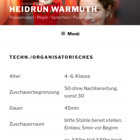
Zum
HEIDRUN WARMUTH
Inhalt
Puppenspiel / Regie / Sprechen / Puppenbau
springen
Menü
TECHN./ORGANISATORISCHES
Alter
4.-6. Klasse
50 ohne Nachbereitung,
Zuschauerbegrenzung
sonst 30
Dauer
45min
bitte Stühle bereit stellen,
Zuschauerraum
Einlass: 5min vor Beginn