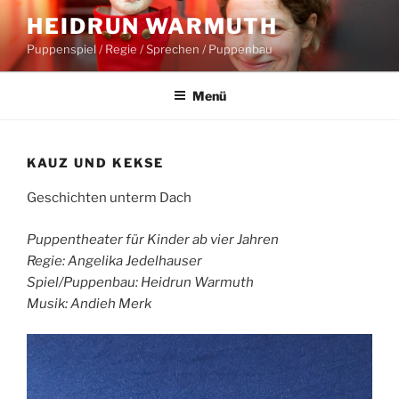
Zum
HEIDRUN WARMUTH
Inhalt
Puppenspiel / Regie / Sprechen / Puppenbau
springen
Menü
KAUZ UND KEKSE
Geschichten unterm Dach
Puppentheater für Kinder ab vier Jahren
Regie: Angelika Jedelhauser
Spiel/Puppenbau: Heidrun Warmuth
Musik: Andieh Merk