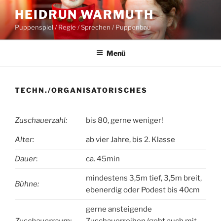
Zum
HEIDRUN WARMUTH
Inhalt
Puppenspiel / Regie / Sprechen / Puppenbau
springen
Menü
TECHN./ORGANISATORISCHES
Zuschauerzahl:
bis 80, gerne weniger!
Alter:
ab vier Jahre, bis 2. Klasse
Dauer
:
ca. 45min
mindestens 3,5m tief, 3,5m breit,
Bühne:
ebenerdig oder Podest bis 40cm
gerne ansteigende